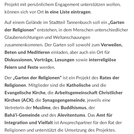
Projekt mit persönlichem Engagement unterstützen wollen,
können sich vor Ort
in eine Liste eintragen
.
Auf einem Gelände im Stadtteil Tannenbusch soll ein
„Garten
der Religionen“
entstehen, in dem Menschen unterschiedlicher
Glaubensrichtungen und Weltanschauungen
zusammenkommen. Der Garten soll sowohl zum
Verweilen,
Beten und Meditieren
einladen, aber auch ein Ort für
Diskussionen, Vorträge, Lesungen
sowie
interreligiöse
Feiern und Feste
werden.
Der
„Garten der Religionen“
ist ein Projekt des
Rates der
Religionen
. Mitglieder sind die
Katholische
und die
Evangelische Kirche
, die
Arbeitsgemeinschaft Christlicher
Kirchen (ACK)
, die
Synagogengemeinde
, jeweils ein
e
Vertreter
in der
Muslime
, des
Buddhismus
, der
Bahá’í‑Gemeinde
und des
Alevitentums
. Das
Amt für
Integration und Vielfalt
ist Ansprechpartner für den Rat der
Religionen und unterstützt die Umsetzung des Projektes.