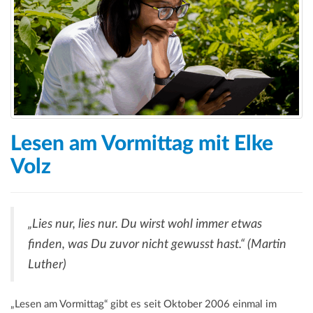
a
t
i
o
n
Lesen am Vormittag mit Elke
Volz
„Lies nur, lies nur. Du wirst wohl immer etwas
finden, was Du zuvor nicht gewusst hast.“ (Martin
Luther)
„Lesen am Vormittag“ gibt es seit Oktober 2006 einmal im