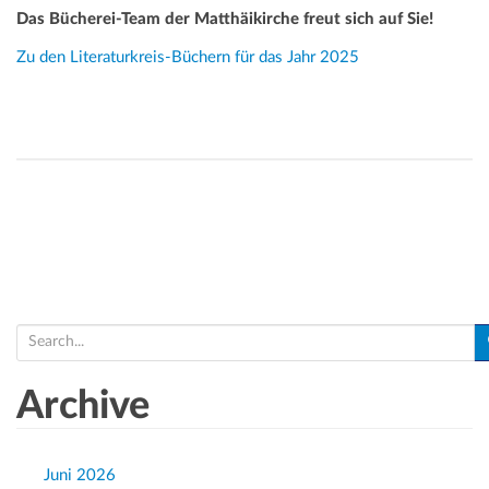
Das Bücherei-Team der Matthäikirche freut sich auf Sie!
Zu den Literaturkreis-Büchern für das Jahr 2025
S
e
a
Archive
r
c
h
Juni 2026