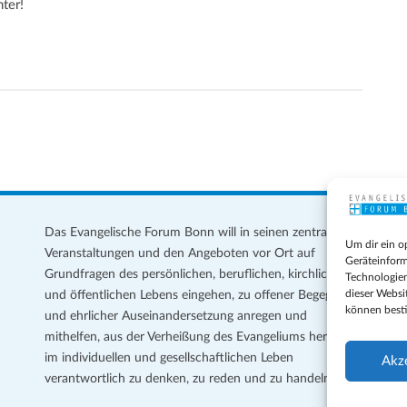
ter!
Das Evangelische Forum Bonn will in seinen zentralen
Im
Um dir ein o
Veranstaltungen und den Angeboten vor Ort auf
Da
Geräteinform
Grundfragen des persönlichen, beruflichen, kirchlichen
Te
Technologien
dieser Websi
und öffentlichen Lebens eingehen, zu offener Begegnung
können best
und ehrlicher Auseinandersetzung anregen und
Coo
mithelfen, aus der Verheißung des Evangeliums heraus
Ge
im individuellen und gesellschaftlichen Leben
Akz
verantwortlich zu denken, zu reden und zu handeln.