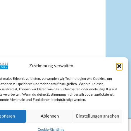
Zustimmung verwalten
pressum
ptimales Erlebnis zu bieten, verwenden wir Technologien wie Cookies, um
tenschutz
ationen zu speichern und/oder darauf zuzugreifen. Wenn du diesen
ilnahmebedingungen
 zustimmst, können wir Daten wie das Surfverhalten oder eindeutige IDs auf
te verarbeiten. Wenn du deine Zustimmung nicht erteilst oder zurückziehst,
Evangelische Kirche in Bonn
immte Merkmale und Funktionen beeinträchtigt werden.
kie-Richtlinie (EU)
schäftsbedingungen
eptieren
Ablehnen
Einstellungen ansehen
Cookie-Richtlinie