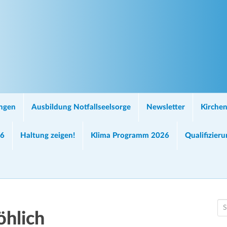
ungen
Ausbildung Notfallseelsorge
Newsletter
Kirchen
26
Haltung zeigen!
Klima Programm 2026
Qualifizier
S
öhlich
e