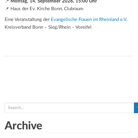
📍
Montag, 14. September 2026, 15:00 Uhr
📌 Haus der Ev. Kirche Bonn, Clubraum
Eine Veranstaltung der
Evangelische Frauen im Rheinland e.V.
Kreisverband Bonn – Sieg/Rhein – Voreifel
S
e
a
Archive
r
c