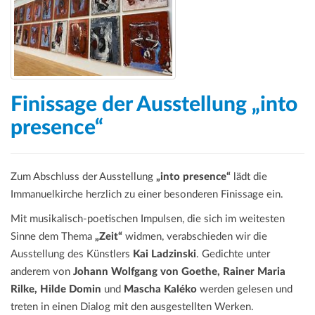
a
t
i
o
n
Finissage der Ausstellung „into
presence“
Zum Abschluss der Ausstellung
„into presence“
lädt die
Immanuelkirche herzlich zu einer besonderen Finissage ein.
Mit musikalisch-poetischen Impulsen, die sich im weitesten
Sinne dem Thema
„Zeit“
widmen, verabschieden wir die
Ausstellung des Künstlers
Kai Ladzinski
. Gedichte unter
anderem von
Johann Wolfgang von Goethe, Rainer Maria
Rilke, Hilde Domin
und
Mascha Kaléko
werden gelesen und
treten in einen Dialog mit den ausgestellten Werken.