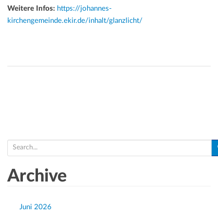
Weitere Infos:
https://johannes-
kirchengemeinde.ekir.de/inhalt/glanzlicht/
S
e
a
Archive
r
c
h
Juni 2026