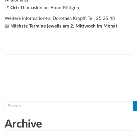
willkommen.
📍
Ort:
Thomaskirche, Bonn-Röttgen
Weitere Informationen: Dorothea Kropff, Tel. 25 25 48
📅
Nächste Termine jeweils am 2. Mittwoch im Monat
S
e
a
Archive
r
c