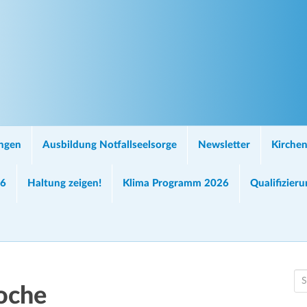
ungen
Ausbildung Notfallseelsorge
Newsletter
Kirchen
26
Haltung zeigen!
Klima Programm 2026
Qualifizier
S
oche
e