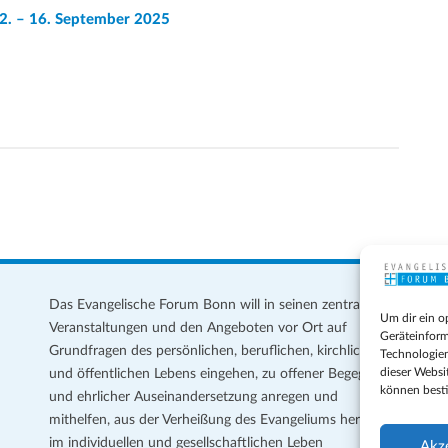
12. – 16. September 2025
Das Evangelische Forum Bonn will in seinen zentralen
Im
Um dir ein o
Veranstaltungen und den Angeboten vor Ort auf
Da
Geräteinform
Grundfragen des persönlichen, beruflichen, kirchlichen
Te
Technologien
dieser Websi
und öffentlichen Lebens eingehen, zu offener Begegnung
können best
und ehrlicher Auseinandersetzung anregen und
Coo
mithelfen, aus der Verheißung des Evangeliums heraus
Ge
im individuellen und gesellschaftlichen Leben
Akz