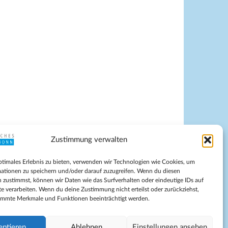
Zustimmung verwalten
pressum
ptimales Erlebnis zu bieten, verwenden wir Technologien wie Cookies, um
tenschutz
ationen zu speichern und/oder darauf zuzugreifen. Wenn du diesen
ilnahmebedingungen
 zustimmst, können wir Daten wie das Surfverhalten oder eindeutige IDs auf
te verarbeiten. Wenn du deine Zustimmung nicht erteilst oder zurückziehst,
Evangelische Kirche in Bonn
immte Merkmale und Funktionen beeinträchtigt werden.
kie-Richtlinie (EU)
schäftsbedingungen
eptieren
Ablehnen
Einstellungen ansehen