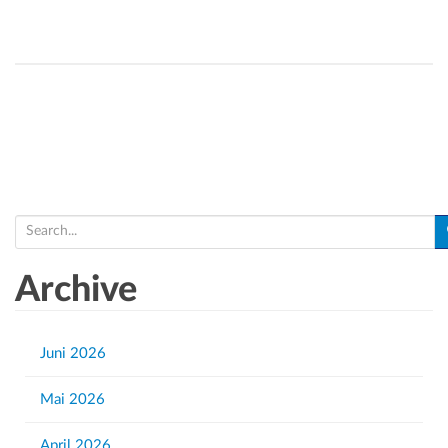
S
e
a
Archive
r
c
h
Juni 2026
f
Mai 2026
o
r
April 2026