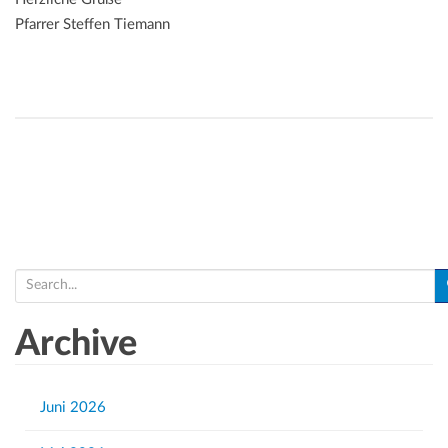
Pfarrer Steffen Tiemann
S
e
a
Archive
r
c
h
Juni 2026
f