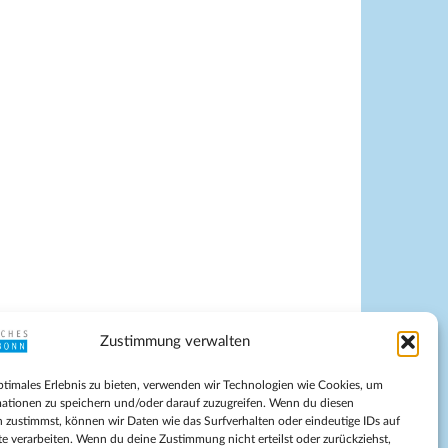
Zustimmung verwalten
pressum
ptimales Erlebnis zu bieten, verwenden wir Technologien wie Cookies, um
tenschutz
ationen zu speichern und/oder darauf zuzugreifen. Wenn du diesen
ilnahmebedingungen
 zustimmst, können wir Daten wie das Surfverhalten oder eindeutige IDs auf
te verarbeiten. Wenn du deine Zustimmung nicht erteilst oder zurückziehst,
Evangelische Kirche in Bonn