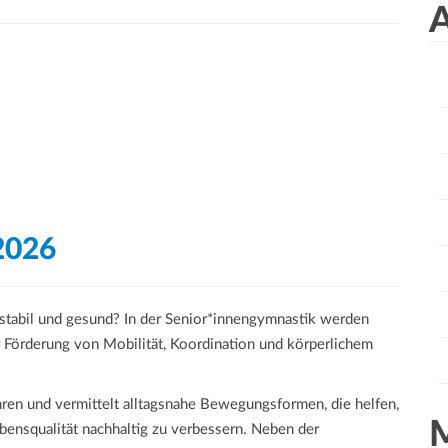
a
A
r
c
h
f
o
r
:
2026
 stabil und gesund? In der Senior*innengymnastik werden
r Förderung von Mobilität, Koordination und körperlichem
hren und vermittelt alltagsnahe Bewegungsformen, die helfen,
ebensqualität nachhaltig zu verbessern. Neben der