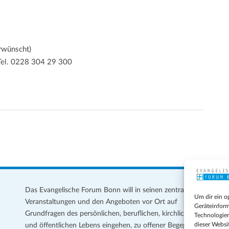
erwünscht)
 Tel. 0228 304 29 300
Das Evangelische Forum Bonn will in seinen zentralen
Im
Um dir ein o
Veranstaltungen und den Angeboten vor Ort auf
Da
Geräteinform
Grundfragen des persönlichen, beruflichen, kirchlichen
Te
Technologien
dieser Websi
und öffentlichen Lebens eingehen, zu offener Begegnung