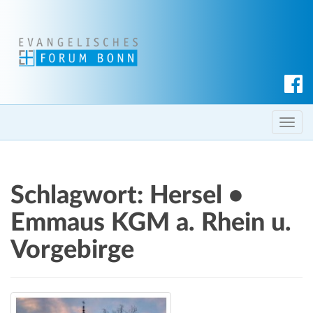
S
u
c
T
h
o
e
g
n
g
Schlagwort:
Hersel •
l
e
Emmaus KGM a. Rhein u.
n
Vorgebirge
a
v
i
g