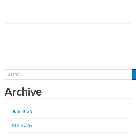
S
e
a
Archive
r
c
h
Juni 2026
f
Mai 2026
o
r