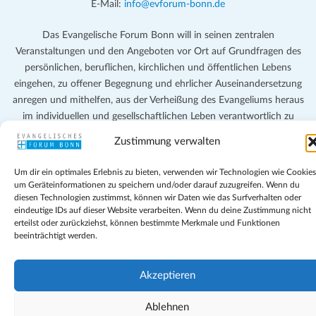
E-Mail:
info@evforum-bonn.de
Das Evangelische Forum Bonn will in seinen zentralen
Veranstaltungen und den Angeboten vor Ort auf Grundfragen des
persönlichen, beruflichen, kirchlichen und öffentlichen Lebens
eingehen, zu offener Begegnung und ehrlicher Auseinandersetzung
anregen und mithelfen, aus der Verheißung des Evangeliums heraus
im individuellen und gesellschaftlichen Leben verantwortlich zu
denken, zu reden und zu handeln.
Zustimmung verwalten
Impressum
Um dir ein optimales Erlebnis zu bieten, verwenden wir Technologien wie Cookies
Datenschutz
um Geräteinformationen zu speichern und/oder darauf zuzugreifen. Wenn du
Teilnahmebedingungen
diesen Technologien zustimmst, können wir Daten wie das Surfverhalten oder
eindeutige IDs auf dieser Website verarbeiten. Wenn du deine Zustimmung nicht
Evangelische Kirche in Bonn
erteilst oder zurückziehst, können bestimmte Merkmale und Funktionen
Cookie-Richtlinie (EU)
beeinträchtigt werden.
Geschäftsbedingungen
Akzeptieren
Ablehnen