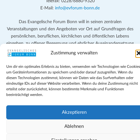
Telefax: 0228/6880-9320
E-Mail:
info@evforum-bonn.de
Das Evangelische Forum Bonn will in seinen zentralen
Veranstaltungen und den Angeboten vor Ort auf Grundfragen des
persönlichen, beruflichen, kirchlichen und öffentlichen Lebens
eingehen, zu offener Begegnung und ehrlicher Auseinandersetzung
anregen und mithelfen, aus der Verheißung des Evangeliums heraus
Zustimmung verwalten
im individuellen und gesellschaftlichen Leben verantwortlich zu
denken, zu reden und zu handeln.
Um dir ein optimales Erlebnis zu bieten, verwenden wir Technologien wie Cookies
um Geräteinformationen zu speichern und/oder darauf zuzugreifen. Wenn du
diesen Technologien zustimmst, können wir Daten wie das Surfverhalten oder
Impressum
eindeutige IDs auf dieser Website verarbeiten. Wenn du deine Zustimmung nicht
Datenschutz
erteilst oder zurückziehst, können bestimmte Merkmale und Funktionen
Teilnahmebedingungen
beeinträchtigt werden.
Evangelische Kirche in Bonn
Cookie-Richtlinie (EU)
Akzeptieren
Geschäftsbedingungen
Ablehnen