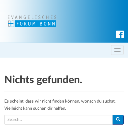
S
u
c
T
h
o
e
g
n
g
Nichts gefunden.
l
e
n
a
Es scheint, dass wir nicht finden können, wonach du suchst.
v
Vielleicht kann suchen dir helfen.
i
S
g
e