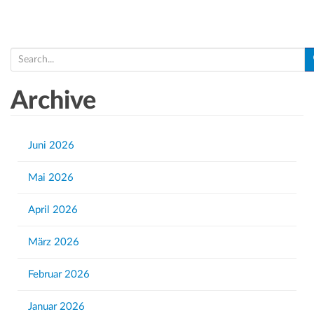
a
a
t
r
i
c
S
o
h
e
n
f
a
Archive
o
r
r
c
:
h
Juni 2026
f
Mai 2026
o
r
April 2026
:
März 2026
Februar 2026
Januar 2026