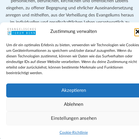
persönlichen, beruflichen, kirchlichen und öffentlichen Lebens
eingehen, zu offener Begegnung und ehrlicher Auseinandersetzung
anregen und mithelfen, aus der Verheißung des Evangeliums heraus
im individuellen und gesellschaftlichen Leben verantwortlich zu
denken, zu reden und zu handeln.
Zustimmung verwalten
Impressum
Um dir ein optimales Erlebnis zu bieten, verwenden wir Technologien wie Cookies
Datenschutz
um Geräteinformationen zu speichern und/oder darauf zuzugreifen. Wenn du
diesen Technologien zustimmst, können wir Daten wie das Surfverhalten oder
Teilnahmebedingungen
eindeutige IDs auf dieser Website verarbeiten. Wenn du deine Zustimmung nicht
Evangelische Kirche in Bonn
erteilst oder zurückziehst, können bestimmte Merkmale und Funktionen
Cookie-Richtlinie (EU)
beeinträchtigt werden.
Geschäftsbedingungen
Akzeptieren
Ablehnen
Einstellungen ansehen
Cookie-Richtlinie