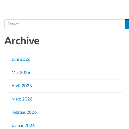
S
e
a
Archive
r
c
h
Juni 2026
f
Mai 2026
o
r
April 2026
:
März 2026
Februar 2026
Januar 2026