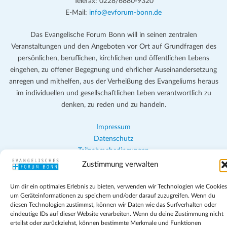
Telefax: 0228/6880-9320
E-Mail:
info@evforum-bonn.de
Das Evangelische Forum Bonn will in seinen zentralen
Veranstaltungen und den Angeboten vor Ort auf Grundfragen des
persönlichen, beruflichen, kirchlichen und öffentlichen Lebens
eingehen, zu offener Begegnung und ehrlicher Auseinandersetzung
anregen und mithelfen, aus der Verheißung des Evangeliums heraus
im individuellen und gesellschaftlichen Leben verantwortlich zu
denken, zu reden und zu handeln.
Impressum
Datenschutz
Teilnahmebedingungen
Evangelische Kirche in Bonn
Zustimmung verwalten
Cookie-Richtlinie (EU)
Geschäftsbedingungen
Um dir ein optimales Erlebnis zu bieten, verwenden wir Technologien wie Cookies
um Geräteinformationen zu speichern und/oder darauf zuzugreifen. Wenn du
diesen Technologien zustimmst, können wir Daten wie das Surfverhalten oder
eindeutige IDs auf dieser Website verarbeiten. Wenn du deine Zustimmung nicht
erteilst oder zurückziehst, können bestimmte Merkmale und Funktionen