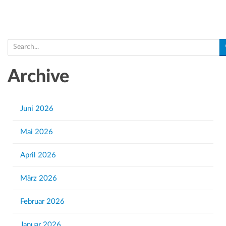
S
e
a
Archive
r
c
h
Juni 2026
f
Mai 2026
o
r
April 2026
:
März 2026
Februar 2026
Januar 2026