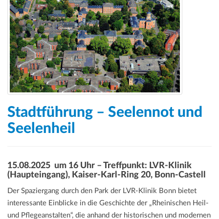
a
t
i
o
n
Stadtführung – Seelennot und
Seelenheil
15.08.2025 um 16 Uhr – Treffpunkt: LVR-Klinik
(Haupteingang), Kaiser-Karl-Ring 20, Bonn-Castell
Der Spaziergang durch den Park der LVR-Klinik Bonn bietet
interessante Einblicke in die Geschichte der „Rheinischen Heil-
und Pflegeanstalten“, die anhand der historischen und modernen