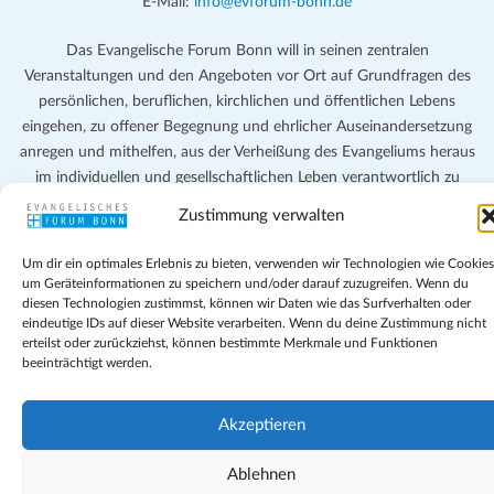
E-Mail:
info@evforum-bonn.de
Das Evangelische Forum Bonn will in seinen zentralen
Veranstaltungen und den Angeboten vor Ort auf Grundfragen des
persönlichen, beruflichen, kirchlichen und öffentlichen Lebens
eingehen, zu offener Begegnung und ehrlicher Auseinandersetzung
anregen und mithelfen, aus der Verheißung des Evangeliums heraus
im individuellen und gesellschaftlichen Leben verantwortlich zu
denken, zu reden und zu handeln.
Zustimmung verwalten
Impressum
Um dir ein optimales Erlebnis zu bieten, verwenden wir Technologien wie Cookies
Datenschutz
um Geräteinformationen zu speichern und/oder darauf zuzugreifen. Wenn du
Teilnahmebedingungen
diesen Technologien zustimmst, können wir Daten wie das Surfverhalten oder
eindeutige IDs auf dieser Website verarbeiten. Wenn du deine Zustimmung nicht
Evangelische Kirche in Bonn
erteilst oder zurückziehst, können bestimmte Merkmale und Funktionen
Cookie-Richtlinie (EU)
beeinträchtigt werden.
Geschäftsbedingungen
Akzeptieren
Ablehnen