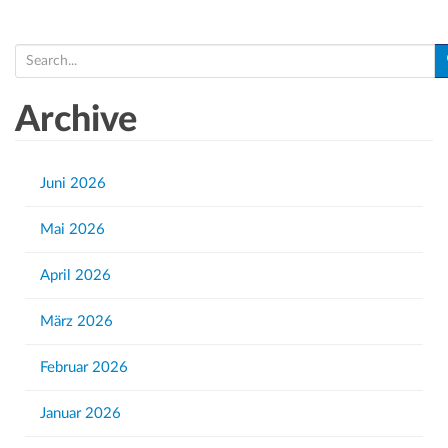
S
e
a
Archive
r
c
h
Juni 2026
f
Mai 2026
o
r
April 2026
:
März 2026
Februar 2026
Januar 2026