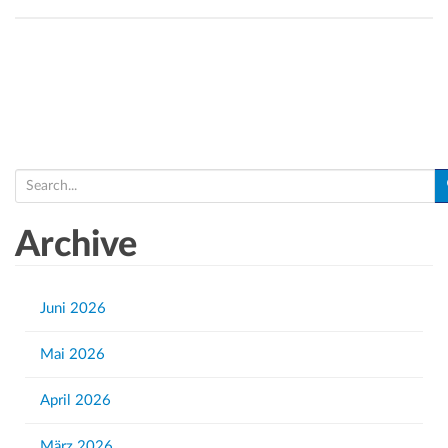
S
e
a
Archive
r
c
h
Juni 2026
f
Mai 2026
o
r
April 2026
:
März 2026