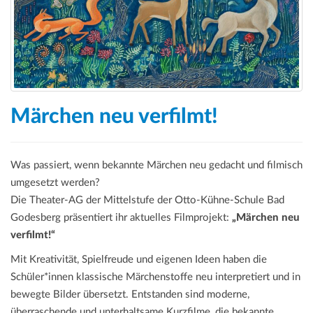
a
t
i
o
n
Märchen neu verfilmt!
Was passiert, wenn bekannte Märchen neu gedacht und filmisch
umgesetzt werden?
Die Theater-AG der Mittelstufe der Otto-Kühne-Schule Bad
Godesberg präsentiert ihr aktuelles Filmprojekt:
„Märchen neu
verfilmt!“
Mit Kreativität, Spielfreude und eigenen Ideen haben die
Schüler*innen klassische Märchenstoffe neu interpretiert und in
bewegte Bilder übersetzt. Entstanden sind moderne,
überraschende und unterhaltsame Kurzfilme, die bekannte