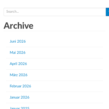
S
e
a
Archive
r
c
h
Juni 2026
f
Mai 2026
o
r
April 2026
:
März 2026
Februar 2026
Januar 2026
Januar 2025