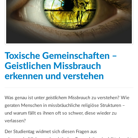
a
t
i
o
n
Toxische Gemeinschaften –
Geistlichen Missbrauch
erkennen und verstehen
Was genau ist unter
geistlichem Missbrauch
zu verstehen? Wie
geraten Menschen in missbräuchliche religiöse Strukturen –
und warum fällt es ihnen oft so schwer, diese wieder zu
verlassen?
Der Studientag widmet sich diesen Fragen aus