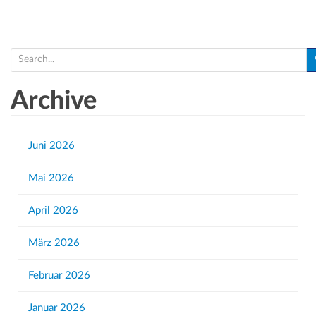
S
e
a
Archive
r
c
h
Juni 2026
f
Mai 2026
o
r
April 2026
:
März 2026
Februar 2026
Januar 2026