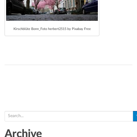
Kirschblüte Bonn_Foto herbert2515 by Pixabay Free
S
e
a
Archive