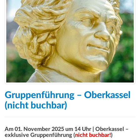
a
t
i
o
n
Gruppenführung – Oberkassel
(nicht buchbar)
Am 01. November 2025 um 14 Uhr | Oberkassel –
exklusive Gruppenführung (
nicht buchbar!
)