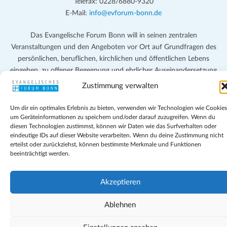
Telefax: 0228/6880-9320
E-Mail:
info@evforum-bonn.de
Das Evangelische Forum Bonn will in seinen zentralen
Veranstaltungen und den Angeboten vor Ort auf Grundfragen des
persönlichen, beruflichen, kirchlichen und öffentlichen Lebens
eingehen, zu offener Begegnung und ehrlicher Auseinandersetzung
anregen und mithelfen, aus der Verheißung des Evangeliums heraus
Zustimmung verwalten
im individuellen und gesellschaftlichen Leben verantwortlich zu
denken, zu reden und zu handeln.
Um dir ein optimales Erlebnis zu bieten, verwenden wir Technologien wie Cookies
um Geräteinformationen zu speichern und/oder darauf zuzugreifen. Wenn du
diesen Technologien zustimmst, können wir Daten wie das Surfverhalten oder
Impressum
eindeutige IDs auf dieser Website verarbeiten. Wenn du deine Zustimmung nicht
Datenschutz
erteilst oder zurückziehst, können bestimmte Merkmale und Funktionen
Teilnahmebedingungen
beeinträchtigt werden.
Evangelische Kirche in Bonn
Cookie-Richtlinie (EU)
Akzeptieren
Geschäftsbedingungen
Ablehnen