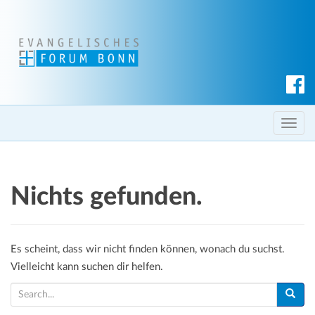
S
u
c
T
h
o
e
g
n
g
Nichts gefunden.
l
e
n
a
Es scheint, dass wir nicht finden können, wonach du suchst.
v
Vielleicht kann suchen dir helfen.
i
S
g
e