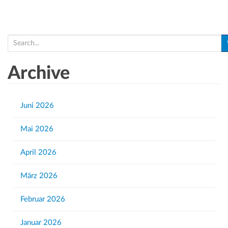
a
a
t
r
i
c
S
o
h
e
n
f
a
Archive
o
r
r
c
:
h
Juni 2026
f
Mai 2026
o
r
April 2026
:
März 2026
Februar 2026
Januar 2026