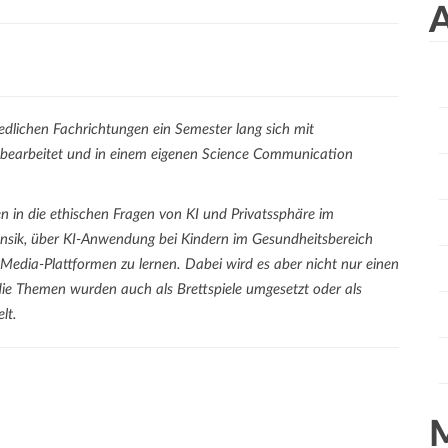
a
A
r
c
h
f
dlichen Fachrichtungen ein Semester lang sich mit
o
e bearbeitet und in einem eigenen Science Communication
r
:
n in die ethischen Fragen von KI und Privatssphäre im
rensik, über KI-Anwendung bei Kindern im Gesundheitsbereich
Media-Plattformen zu lernen. Dabei wird es aber nicht nur einen
ie Themen wurden auch als Brettspiele umgesetzt oder als
lt.