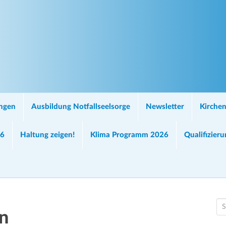
ungen
Ausbildung Notfallseelsorge
Newsletter
Kirchen
26
Haltung zeigen!
Klima Programm 2026
Qualifizier
S
n
e