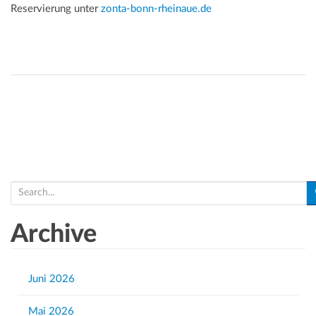
Reservierung unter
zonta-bonn-rheinaue.de
S
e
a
Archive
r
c
h
Juni 2026
f
Mai 2026
o