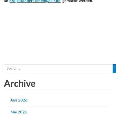
an
projektanderssehen@ekir.de
) gemacht werden.
S
e
a
Archive
r
c
h
Juni 2026
f
Mai 2026
o