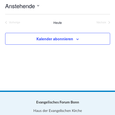
n
a
Anstehende
w
t
e
D
i
i
s
a
o
Heute
Vorherige
Nächste
Veranstaltungen
Veranstalt
t
n
u
Kalender abonnieren
m
w
ä
h
l
e
n
.
Evangelisches Forum Bonn
Haus der Evangelischen Kirche