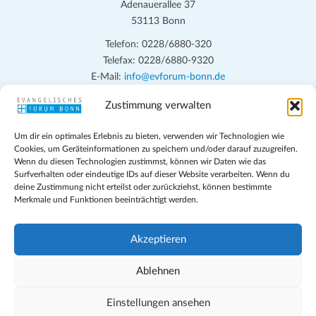
Adenauerallee 37
53113 Bonn
Telefon: 0228/6880-320
Telefax: 0228/6880-9320
E-Mail:
info@evforum-bonn.de
Zustimmung verwalten
Das Evangelische Forum Bonn will in seinen zentralen
Veranstaltungen und den Angeboten vor Ort auf Grundfragen des
Um dir ein optimales Erlebnis zu bieten, verwenden wir Technologien wie
persönlichen, beruflichen, kirchlichen und öffentlichen Lebens
Cookies, um Geräteinformationen zu speichern und/oder darauf zuzugreifen.
eingehen, zu offener Begegnung und ehrlicher Auseinandersetzung
Wenn du diesen Technologien zustimmst, können wir Daten wie das
anregen und mithelfen, aus der Verheißung des Evangeliums heraus
Surfverhalten oder eindeutige IDs auf dieser Website verarbeiten. Wenn du
deine Zustimmung nicht erteilst oder zurückziehst, können bestimmte
im individuellen und gesellschaftlichen Leben verantwortlich zu
Merkmale und Funktionen beeinträchtigt werden.
denken, zu reden und zu handeln.
Impressum
Akzeptieren
Datenschutz
Teilnahmebedingungen
Ablehnen
Evangelische Kirche in Bonn
Cookie-Richtlinie (EU)
Einstellungen ansehen