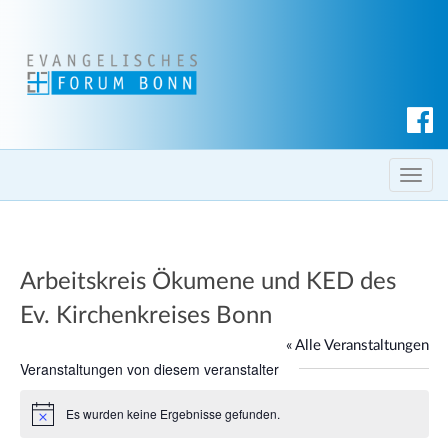
S
u
c
T
h
o
e
g
n
g
Arbeitskreis Ökumene und KED des
l
e
Ev. Kirchenkreises Bonn
n
« Alle Veranstaltungen
a
Veranstaltungen von diesem veranstalter
v
i
Es wurden keine Ergebnisse gefunden.
H
g
i