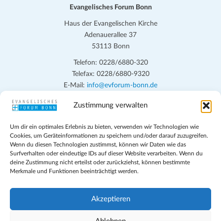
.
Evangelisches Forum Bonn
Haus der Evangelischen Kirche
Adenauerallee 37
53113 Bonn
Telefon: 0228/6880-320
Telefax: 0228/6880-9320
E-Mail:
info@evforum-bonn.de
Zustimmung verwalten
Das Evangelische Forum Bonn will in seinen zentralen
Veranstaltungen und den Angeboten vor Ort auf Grundfragen des
Um dir ein optimales Erlebnis zu bieten, verwenden wir Technologien wie
persönlichen, beruflichen, kirchlichen und öffentlichen Lebens
Cookies, um Geräteinformationen zu speichern und/oder darauf zuzugreifen.
eingehen, zu offener Begegnung und ehrlicher Auseinandersetzung
Wenn du diesen Technologien zustimmst, können wir Daten wie das
anregen und mithelfen, aus der Verheißung des Evangeliums heraus
Surfverhalten oder eindeutige IDs auf dieser Website verarbeiten. Wenn du
deine Zustimmung nicht erteilst oder zurückziehst, können bestimmte
im individuellen und gesellschaftlichen Leben verantwortlich zu
Merkmale und Funktionen beeinträchtigt werden.
denken, zu reden und zu handeln.
Impressum
Akzeptieren
Datenschutz
Teilnahmebedingungen