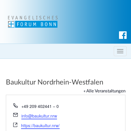
S
u
c
T
h
o
e
g
n
g
Baukultur Nordrhein-Westfalen
l
e
« Alle Veranstaltungen
n
a
T
+49 209 402441 – 0
e
v
E
info@baukultur.nrw
l
i
m
W
e
https://baukultur.nrw/
g
a
e
f