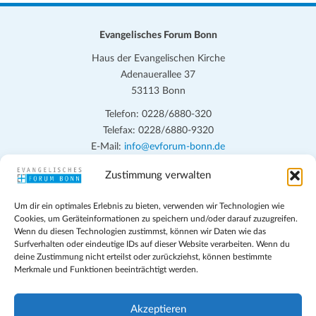
n
.
Evangelisches Forum Bonn
Haus der Evangelischen Kirche
Adenauerallee 37
53113 Bonn
Telefon: 0228/6880-320
Telefax: 0228/6880-9320
E-Mail:
info@evforum-bonn.de
Zustimmung verwalten
Das Evangelische Forum Bonn will in seinen zentralen
Veranstaltungen und den Angeboten vor Ort auf Grundfragen des
Um dir ein optimales Erlebnis zu bieten, verwenden wir Technologien wie
persönlichen, beruflichen, kirchlichen und öffentlichen Lebens
Cookies, um Geräteinformationen zu speichern und/oder darauf zuzugreifen.
eingehen, zu offener Begegnung und ehrlicher Auseinandersetzung
Wenn du diesen Technologien zustimmst, können wir Daten wie das
anregen und mithelfen, aus der Verheißung des Evangeliums heraus
Surfverhalten oder eindeutige IDs auf dieser Website verarbeiten. Wenn du
deine Zustimmung nicht erteilst oder zurückziehst, können bestimmte
im individuellen und gesellschaftlichen Leben verantwortlich zu
Merkmale und Funktionen beeinträchtigt werden.
denken, zu reden und zu handeln.
Impressum
Akzeptieren