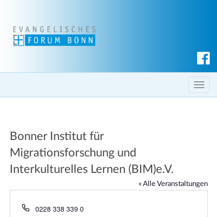
S
u
c
T
h
o
e
g
n
g
Bonner Institut für
l
e
Migrationsforschung und
n
Interkulturelles Lernen (BIM)e.V.
a
« Alle Veranstaltungen
v
i
T
0228 338 339 0
g