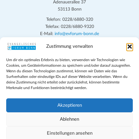
Adenauerallee 37
53113 Bonn
Telefon: 0228/6880-320
Telefax: 0228/6880-9320
E-Mail:
info@evforum-bonn.de
Zustimmung verwalten
Das Evangelische Forum Bonn will in seinen zentralen
Veranstaltungen und den Angeboten vor Ort auf Grundfragen des
Um dir ein optimales Erlebnis zu bieten, verwenden wir Technologien wie
persönlichen, beruflichen, kirchlichen und öffentlichen Lebens
Cookies, um Geräteinformationen zu speichern und/oder darauf zuzugreifen.
eingehen, zu offener Begegnung und ehrlicher Auseinandersetzung
Wenn du diesen Technologien zustimmst, können wir Daten wie das
anregen und mithelfen, aus der Verheißung des Evangeliums heraus
Surfverhalten oder eindeutige IDs auf dieser Website verarbeiten. Wenn du
deine Zustimmung nicht erteilst oder zurückziehst, können bestimmte
im individuellen und gesellschaftlichen Leben verantwortlich zu
Merkmale und Funktionen beeinträchtigt werden.
denken, zu reden und zu handeln.
Impressum
Akzeptieren
Datenschutz
Teilnahmebedingungen
Ablehnen
Evangelische Kirche in Bonn
Cookie-Richtlinie (EU)
Einstellungen ansehen