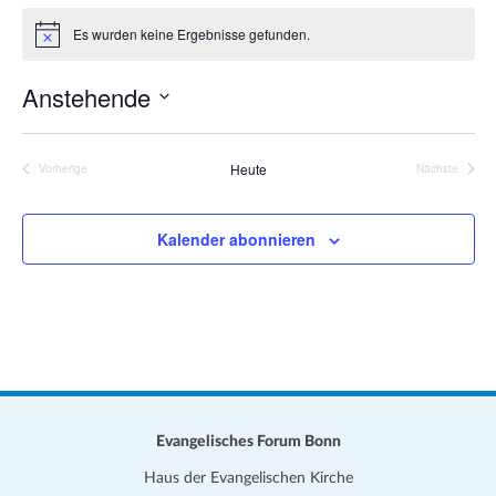
a
i
Es wurden keine Ergebnisse gefunden.
t
H
t
i
i
e
n
Anstehende
o
w
e
n
D
i
s
a
Heute
Vorherige
Nächste
Veranstaltungen
Veranstalt
t
u
Kalender abonnieren
m
w
ä
h
l
e
n
.
Evangelisches Forum Bonn
Haus der Evangelischen Kirche