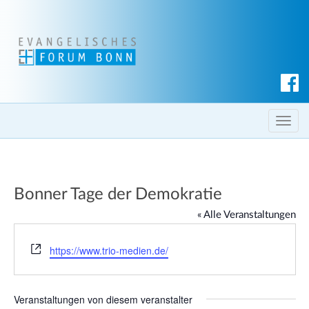
S
u
c
T
h
o
e
g
n
g
Bonner Tage der Demokratie
l
e
« Alle Veranstaltungen
n
a
W
https://www.trio-medien.de/
e
v
b
i
s
g
Veranstaltungen von diesem veranstalter
e