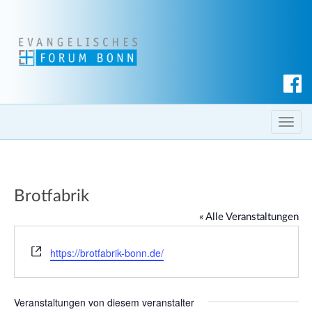
S
u
c
T
h
o
e
g
n
g
Brotfabrik
l
e
« Alle Veranstaltungen
n
a
W
https://brotfabrik-bonn.de/
e
v
b
i
s
g
Veranstaltungen von diesem veranstalter
e