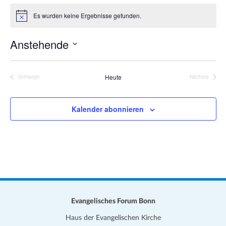
a
i
Es wurden keine Ergebnisse gefunden.
t
H
t
i
i
e
n
Anstehende
o
w
e
n
D
i
s
a
Heute
Vorherige
Nächste
Veranstaltungen
Veranstalt
t
u
Kalender abonnieren
m
w
ä
h
l
e
n
.
Evangelisches Forum Bonn
Haus der Evangelischen Kirche