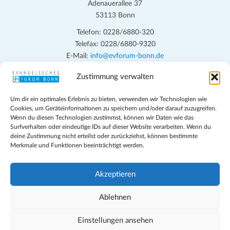
Adenauerallee 37
53113 Bonn
Telefon: 0228/6880-320
Telefax: 0228/6880-9320
E-Mail:
info@evforum-bonn.de
Zustimmung verwalten
Das Evangelische Forum Bonn will in seinen zentralen
Veranstaltungen und den Angeboten vor Ort auf Grundfragen des
Um dir ein optimales Erlebnis zu bieten, verwenden wir Technologien wie
persönlichen, beruflichen, kirchlichen und öffentlichen Lebens
Cookies, um Geräteinformationen zu speichern und/oder darauf zuzugreifen.
eingehen, zu offener Begegnung und ehrlicher Auseinandersetzung
Wenn du diesen Technologien zustimmst, können wir Daten wie das
anregen und mithelfen, aus der Verheißung des Evangeliums heraus
Surfverhalten oder eindeutige IDs auf dieser Website verarbeiten. Wenn du
deine Zustimmung nicht erteilst oder zurückziehst, können bestimmte
im individuellen und gesellschaftlichen Leben verantwortlich zu
Merkmale und Funktionen beeinträchtigt werden.
denken, zu reden und zu handeln.
Impressum
Akzeptieren
Datenschutz
Teilnahmebedingungen
Ablehnen
Evangelische Kirche in Bonn
Cookie-Richtlinie (EU)
Einstellungen ansehen