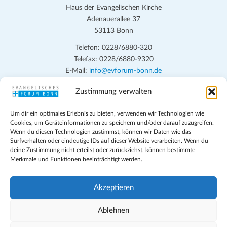
Haus der Evangelischen Kirche
Adenauerallee 37
53113 Bonn
Telefon: 0228/6880-320
Telefax: 0228/6880-9320
E-Mail:
info@evforum-bonn.de
Zustimmung verwalten
Das Evangelische Forum Bonn will in seinen zentralen
Veranstaltungen und den Angeboten vor Ort auf Grundfragen des
Um dir ein optimales Erlebnis zu bieten, verwenden wir Technologien wie
persönlichen, beruflichen, kirchlichen und öffentlichen Lebens
Cookies, um Geräteinformationen zu speichern und/oder darauf zuzugreifen.
eingehen, zu offener Begegnung und ehrlicher Auseinandersetzung
Wenn du diesen Technologien zustimmst, können wir Daten wie das
anregen und mithelfen, aus der Verheißung des Evangeliums heraus
Surfverhalten oder eindeutige IDs auf dieser Website verarbeiten. Wenn du
deine Zustimmung nicht erteilst oder zurückziehst, können bestimmte
im individuellen und gesellschaftlichen Leben verantwortlich zu
Merkmale und Funktionen beeinträchtigt werden.
denken, zu reden und zu handeln.
Impressum
Akzeptieren
Datenschutz
Teilnahmebedingungen
Ablehnen
Evangelische Kirche in Bonn