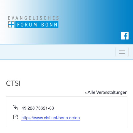
S
u
c
T
h
o
e
g
n
g
CTSI
l
e
« Alle Veranstaltungen
n
a
T
49 228 73621-63
e
v
W
https://www.ctsi.uni-bonn.de/en
l
i
e
e
g
b
f