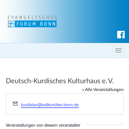
S
u
c
T
h
o
e
g
n
g
Deutsch-Kurdisches Kulturhaus e. V.
l
e
« Alle Veranstaltungen
n
a
E
kurdistan@solikomitee-bonn.de
m
v
a
i
i
g
Veranstaltungen von diesem veranstalter
l