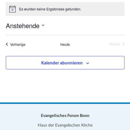
a
Es wurden keine Ergebnisse gefunden.
t
H
i
i
n
Anstehende
o
w
e
n
D
i
s
a
Veranstaltungen
Vorherige
Heute
Nächste
Veranstalt
t
u
Kalender abonnieren
m
w
ä
h
l
e
n
.
Evangelisches Forum Bonn
Haus der Evangelischen Kirche