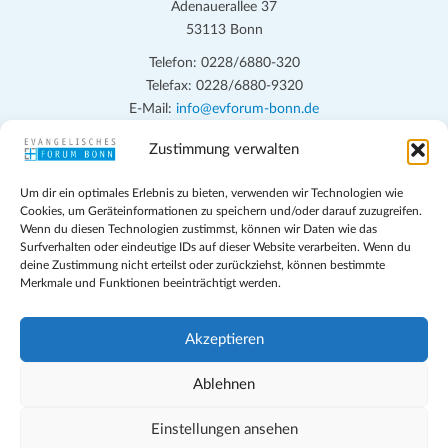
Adenauerallee 37
53113 Bonn
Telefon: 0228/6880-320
Telefax: 0228/6880-9320
E-Mail:
info@evforum-bonn.de
Zustimmung verwalten
Das Evangelische Forum Bonn will in seinen zentralen
Veranstaltungen und den Angeboten vor Ort auf Grundfragen des
Um dir ein optimales Erlebnis zu bieten, verwenden wir Technologien wie
persönlichen, beruflichen, kirchlichen und öffentlichen Lebens
Cookies, um Geräteinformationen zu speichern und/oder darauf zuzugreifen.
eingehen, zu offener Begegnung und ehrlicher Auseinandersetzung
Wenn du diesen Technologien zustimmst, können wir Daten wie das
anregen und mithelfen, aus der Verheißung des Evangeliums heraus
Surfverhalten oder eindeutige IDs auf dieser Website verarbeiten. Wenn du
deine Zustimmung nicht erteilst oder zurückziehst, können bestimmte
im individuellen und gesellschaftlichen Leben verantwortlich zu
Merkmale und Funktionen beeinträchtigt werden.
denken, zu reden und zu handeln.
Impressum
Akzeptieren
Datenschutz
Teilnahmebedingungen
Ablehnen
Evangelische Kirche in Bonn
Cookie-Richtlinie (EU)
Einstellungen ansehen