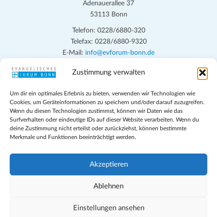
Adenauerallee 37
53113 Bonn
Telefon: 0228/6880-320
Telefax: 0228/6880-9320
E-Mail:
info@evforum-bonn.de
Zustimmung verwalten
Das Evangelische Forum Bonn will in seinen zentralen
Veranstaltungen und den Angeboten vor Ort auf Grundfragen des
Um dir ein optimales Erlebnis zu bieten, verwenden wir Technologien wie
persönlichen, beruflichen, kirchlichen und öffentlichen Lebens
Cookies, um Geräteinformationen zu speichern und/oder darauf zuzugreifen.
eingehen, zu offener Begegnung und ehrlicher Auseinandersetzung
Wenn du diesen Technologien zustimmst, können wir Daten wie das
anregen und mithelfen, aus der Verheißung des Evangeliums heraus
Surfverhalten oder eindeutige IDs auf dieser Website verarbeiten. Wenn du
deine Zustimmung nicht erteilst oder zurückziehst, können bestimmte
im individuellen und gesellschaftlichen Leben verantwortlich zu
Merkmale und Funktionen beeinträchtigt werden.
denken, zu reden und zu handeln.
Impressum
Akzeptieren
Datenschutz
Teilnahmebedingungen
Ablehnen
Evangelische Kirche in Bonn
Cookie-Richtlinie (EU)
Einstellungen ansehen