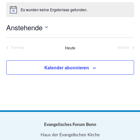
a
i
Es wurden keine Ergebnisse gefunden.
t
H
t
i
i
e
n
Anstehende
o
w
e
n
D
i
s
a
Heute
Vorherige
Nächste
Veranstaltungen
Veranstalt
t
u
Kalender abonnieren
m
w
ä
h
l
e
n
.
Evangelisches Forum Bonn
Haus der Evangelischen Kirche