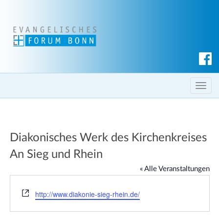
S
u
c
T
h
o
e
g
n
g
Diakonisches Werk des Kirchenkreises
l
e
An Sieg und Rhein
n
« Alle Veranstaltungen
a
v
W
http://www.diakonie-sieg-rhein.de/
i
e
g
b