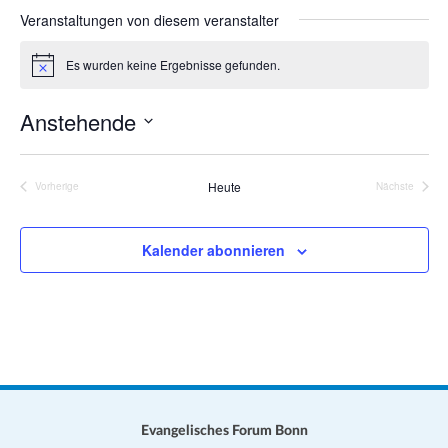
a
s
Veranstaltungen von diesem veranstalter
e
t
i
i
Es wurden keine Ergebnisse gefunden.
H
t
o
i
e
n
n
Anstehende
w
e
D
i
s
a
Heute
Vorherige
Nächste
Veranstaltungen
Veranstalt
t
u
Kalender abonnieren
m
w
ä
h
l
e
n
.
Evangelisches Forum Bonn