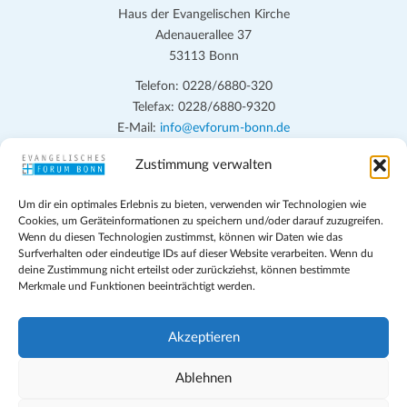
Haus der Evangelischen Kirche
Adenauerallee 37
53113 Bonn
Telefon: 0228/6880-320
Telefax: 0228/6880-9320
E-Mail:
info@evforum-bonn.de
Zustimmung verwalten
Das Evangelische Forum Bonn will in seinen zentralen
Veranstaltungen und den Angeboten vor Ort auf Grundfragen des
Um dir ein optimales Erlebnis zu bieten, verwenden wir Technologien wie
persönlichen, beruflichen, kirchlichen und öffentlichen Lebens
Cookies, um Geräteinformationen zu speichern und/oder darauf zuzugreifen.
eingehen, zu offener Begegnung und ehrlicher Auseinandersetzung
Wenn du diesen Technologien zustimmst, können wir Daten wie das
anregen und mithelfen, aus der Verheißung des Evangeliums heraus
Surfverhalten oder eindeutige IDs auf dieser Website verarbeiten. Wenn du
deine Zustimmung nicht erteilst oder zurückziehst, können bestimmte
im individuellen und gesellschaftlichen Leben verantwortlich zu
Merkmale und Funktionen beeinträchtigt werden.
denken, zu reden und zu handeln.
Impressum
Akzeptieren
Datenschutz
Teilnahmebedingungen
Ablehnen
Evangelische Kirche in Bonn