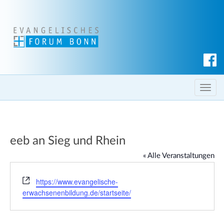
S
u
c
T
h
o
e
g
n
g
eeb an Sieg und Rhein
l
e
« Alle Veranstaltungen
n
a
W
https://www.evangelische-
e
v
erwachsenenbildung.de/startseite/
b
i
s
g
e