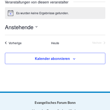
Veranstaltungen von diesem veranstalter
a
i
t
t
Es wurden keine Ergebnisse gefunden.
i
H
e
i
o
n
Anstehende
w
n
e
D
i
s
a
Veranstaltungen
Vorherige
Heute
Nächste
Veranstalt
t
u
Kalender abonnieren
m
w
ä
h
l
e
n
.
Evangelisches Forum Bonn