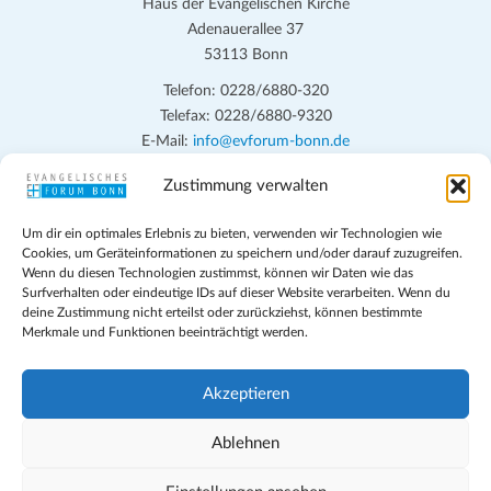
Haus der Evangelischen Kirche
Adenauerallee 37
53113 Bonn
Telefon: 0228/6880-320
Telefax: 0228/6880-9320
E-Mail:
info@evforum-bonn.de
Zustimmung verwalten
Das Evangelische Forum Bonn will in seinen zentralen
Veranstaltungen und den Angeboten vor Ort auf Grundfragen des
Um dir ein optimales Erlebnis zu bieten, verwenden wir Technologien wie
persönlichen, beruflichen, kirchlichen und öffentlichen Lebens
Cookies, um Geräteinformationen zu speichern und/oder darauf zuzugreifen.
eingehen, zu offener Begegnung und ehrlicher Auseinandersetzung
Wenn du diesen Technologien zustimmst, können wir Daten wie das
anregen und mithelfen, aus der Verheißung des Evangeliums heraus
Surfverhalten oder eindeutige IDs auf dieser Website verarbeiten. Wenn du
deine Zustimmung nicht erteilst oder zurückziehst, können bestimmte
im individuellen und gesellschaftlichen Leben verantwortlich zu
Merkmale und Funktionen beeinträchtigt werden.
denken, zu reden und zu handeln.
Impressum
Akzeptieren
Datenschutz
Teilnahmebedingungen
Ablehnen
Evangelische Kirche in Bonn
Cookie-Richtlinie (EU)