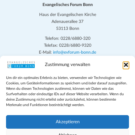
.
Evangelisches Forum Bonn
Haus der Evangelischen Kirche
Adenauerallee 37
53113 Bonn
Telefon: 0228/6880-320
Telefax: 0228/6880-9320
E-Mail:
info@evforum-bonn.de
Zustimmung verwalten
Das Evangelische Forum Bonn will in seinen zentralen
Veranstaltungen und den Angeboten vor Ort auf Grundfragen des
Um dir ein optimales Erlebnis zu bieten, verwenden wir Technologien wie
persönlichen, beruflichen, kirchlichen und öffentlichen Lebens
Cookies, um Geräteinformationen zu speichern und/oder darauf zuzugreifen.
eingehen, zu offener Begegnung und ehrlicher Auseinandersetzung
Wenn du diesen Technologien zustimmst, können wir Daten wie das
anregen und mithelfen, aus der Verheißung des Evangeliums heraus
Surfverhalten oder eindeutige IDs auf dieser Website verarbeiten. Wenn du
deine Zustimmung nicht erteilst oder zurückziehst, können bestimmte
im individuellen und gesellschaftlichen Leben verantwortlich zu
Merkmale und Funktionen beeinträchtigt werden.
denken, zu reden und zu handeln.
Impressum
Akzeptieren
Datenschutz
Teilnahmebedingungen