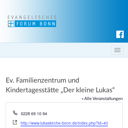
S
u
c
T
h
o
e
g
n
g
Ev. Familienzentrum und
l
e
Kindertagesstätte „Der kleine Lukas“
n
« Alle Veranstaltungen
a
v
T
0228 69 10 94
i
e
W
http://www.lukaskirche-bonn.de/index.php?id=40
g
l
e