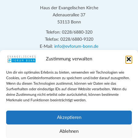
Haus der Evangelischen Kirche
Adenauerallee 37
53113 Bonn
Telefon: 0228/6880-320
Telefax: 0228/6880-9320
E-Mail:
info@evforum-bonn.de
Zustimmung verwalten
Das Evangelische Forum Bonn will in seinen zentralen
Veranstaltungen und den Angeboten vor Ort auf Grundfragen des
Um dir ein optimales Erlebnis zu bieten, verwenden wir Technologien wie
persönlichen, beruflichen, kirchlichen und öffentlichen Lebens
Cookies, um Geräteinformationen zu speichern und/oder darauf zuzugreifen.
eingehen, zu offener Begegnung und ehrlicher Auseinandersetzung
Wenn du diesen Technologien zustimmst, können wir Daten wie das
anregen und mithelfen, aus der Verheißung des Evangeliums heraus
Surfverhalten oder eindeutige IDs auf dieser Website verarbeiten. Wenn du
deine Zustimmung nicht erteilst oder zurückziehst, können bestimmte
im individuellen und gesellschaftlichen Leben verantwortlich zu
Merkmale und Funktionen beeinträchtigt werden.
denken, zu reden und zu handeln.
Impressum
Akzeptieren
Datenschutz
Teilnahmebedingungen
Ablehnen
Evangelische Kirche in Bonn