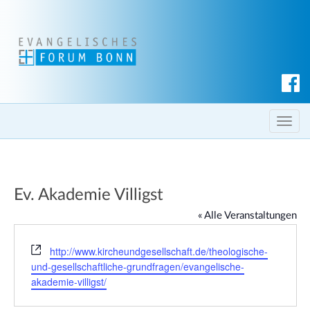
S
u
c
T
h
o
e
g
n
g
Ev. Akademie Villigst
l
e
« Alle Veranstaltungen
n
a
W
http://www.kircheundgesellschaft.de/theologische-
e
v
und-gesellschaftliche-grundfragen/evangelische-
b
akademie-villigst/
i
s
g
e