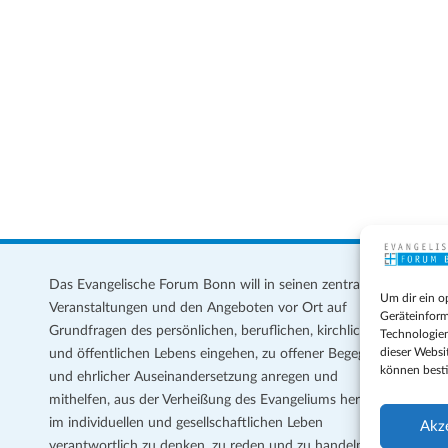
Das Evangelische Forum Bonn will in seinen zentralen
Im
Um dir ein o
Veranstaltungen und den Angeboten vor Ort auf
Da
Geräteinform
Grundfragen des persönlichen, beruflichen, kirchlichen
Te
Technologien
dieser Websi
und öffentlichen Lebens eingehen, zu offener Begegnung
können best
und ehrlicher Auseinandersetzung anregen und
Coo
mithelfen, aus der Verheißung des Evangeliums heraus
Ge
im individuellen und gesellschaftlichen Leben
Akz
verantwortlich zu denken, zu reden und zu handeln.