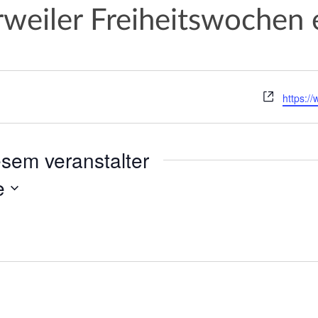
weiler Freiheitswochen e
W
https://
e
b
s
sem veranstalter
e
i
e
t
e