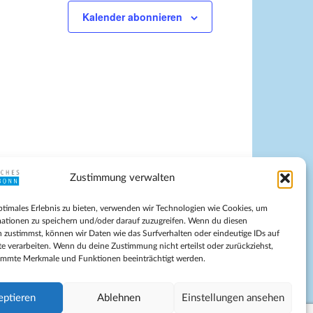
Kalender abonnieren
Zustimmung verwalten
pressum
ptimales Erlebnis zu bieten, verwenden wir Technologien wie Cookies, um
tenschutz
ationen zu speichern und/oder darauf zuzugreifen. Wenn du diesen
ilnahmebedingungen
 zustimmst, können wir Daten wie das Surfverhalten oder eindeutige IDs auf
te verarbeiten. Wenn du deine Zustimmung nicht erteilst oder zurückziehst,
Evangelische Kirche in Bonn
immte Merkmale und Funktionen beeinträchtigt werden.
kie-Richtlinie (EU)
schäftsbedingungen
eptieren
Ablehnen
Einstellungen ansehen