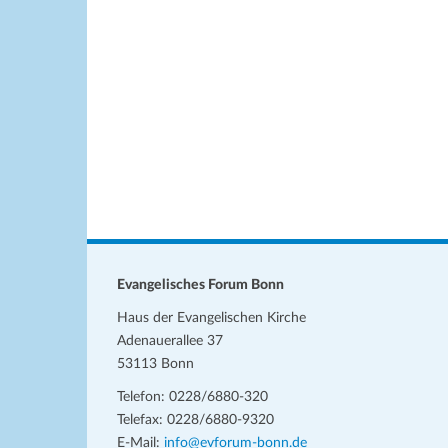
w
h
e
l
i
s
e
n
.
Evangelisches Forum Bonn
Haus der Evangelischen Kirche
Adenauerallee 37
53113 Bonn
Telefon: 0228/6880-320
Telefax: 0228/6880-9320
E-Mail:
info@evforum-bonn.de