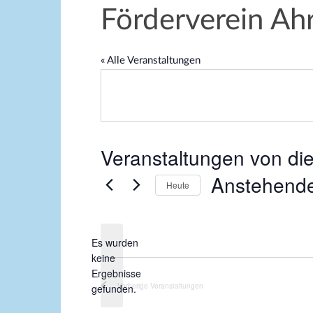
Förderverein Ahr
« Alle Veranstaltungen
Veranstaltungen von die
Anstehend
Heute
D
a
Es wurden
t
keine
u
H
Ergebnisse
m
i
Vorherige
Veranstaltungen
gefunden.
w
n
ä