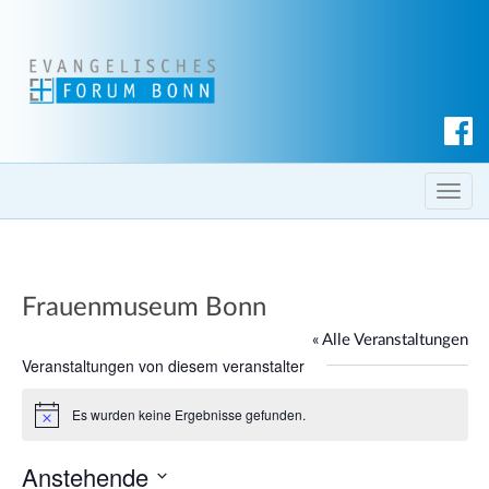
S
u
c
T
h
o
e
g
n
g
Frauenmuseum Bonn
l
e
« Alle Veranstaltungen
n
Veranstaltungen von diesem veranstalter
a
Es wurden keine Ergebnisse gefunden.
v
H
i
i
n
Anstehende
g
w