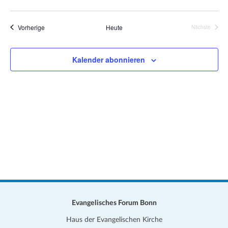
e
a
D
i
t
s
a
Veranstaltungen
Vorherige
Heute
Nächste
i
Veranstalt
t
o
u
n
Kalender abonnieren
m
w
ä
h
l
e
n
.
Evangelisches Forum Bonn
Haus der Evangelischen Kirche