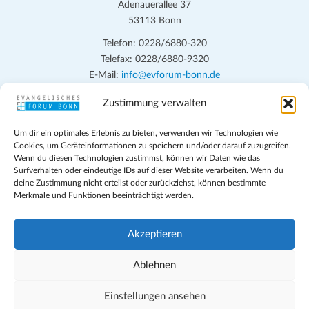
Adenauerallee 37
53113 Bonn
Telefon: 0228/6880-320
Telefax: 0228/6880-9320
E-Mail:
info@evforum-bonn.de
Zustimmung verwalten
Das Evangelische Forum Bonn will in seinen zentralen
Veranstaltungen und den Angeboten vor Ort auf Grundfragen des
Um dir ein optimales Erlebnis zu bieten, verwenden wir Technologien wie
persönlichen, beruflichen, kirchlichen und öffentlichen Lebens
Cookies, um Geräteinformationen zu speichern und/oder darauf zuzugreifen.
eingehen, zu offener Begegnung und ehrlicher Auseinandersetzung
Wenn du diesen Technologien zustimmst, können wir Daten wie das
anregen und mithelfen, aus der Verheißung des Evangeliums heraus
Surfverhalten oder eindeutige IDs auf dieser Website verarbeiten. Wenn du
deine Zustimmung nicht erteilst oder zurückziehst, können bestimmte
im individuellen und gesellschaftlichen Leben verantwortlich zu
Merkmale und Funktionen beeinträchtigt werden.
denken, zu reden und zu handeln.
Impressum
Akzeptieren
Datenschutz
Teilnahmebedingungen
Ablehnen
Evangelische Kirche in Bonn
Cookie-Richtlinie (EU)
Einstellungen ansehen