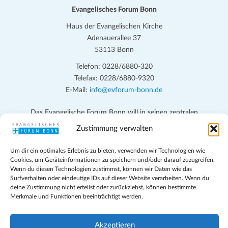
Evangelisches Forum Bonn
Haus der Evangelischen Kirche
Adenauerallee 37
53113 Bonn
Telefon: 0228/6880-320
Telefax: 0228/6880-9320
E-Mail:
info@evforum-bonn.de
Das Evangelische Forum Bonn will in seinen zentralen
Veranstaltungen und den Angeboten vor Ort auf Grundfragen des
Zustimmung verwalten
persönlichen, beruflichen, kirchlichen und öffentlichen Lebens
eingehen, zu offener Begegnung und ehrlicher Auseinandersetzung
Um dir ein optimales Erlebnis zu bieten, verwenden wir Technologien wie
anregen und mithelfen, aus der Verheißung des Evangeliums heraus
Cookies, um Geräteinformationen zu speichern und/oder darauf zuzugreifen.
Wenn du diesen Technologien zustimmst, können wir Daten wie das
im individuellen und gesellschaftlichen Leben verantwortlich zu
Surfverhalten oder eindeutige IDs auf dieser Website verarbeiten. Wenn du
denken, zu reden und zu handeln.
deine Zustimmung nicht erteilst oder zurückziehst, können bestimmte
Merkmale und Funktionen beeinträchtigt werden.
Impressum
Datenschutz
Akzeptieren