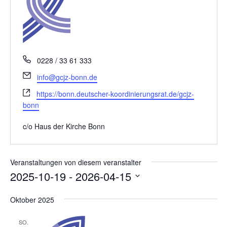
a
t
i
o
n
T
0228 / 33 61 333
e
E
info@gcjz-bonn.de
l
m
W
e
https://bonn.deutscher-koordinierungsrat.de/gcjz-
a
e
f
bonn
i
b
o
l
s
n
c/o Haus der Kirche Bonn
e
i
t
Veranstaltungen von diesem veranstalter
e
2025-10-19
 - 
2026-04-15
D
Oktober 2025
a
t
SO.