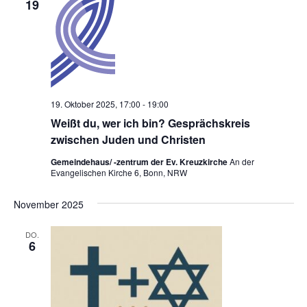
19
u
m
w
ä
h
l
19. Oktober 2025, 17:00
-
19:00
e
Weißt du, wer ich bin? Gesprächskreis
n
zwischen Juden und Christen
.
Gemeindehaus/ -zentrum der Ev. Kreuzkirche
An der
Evangelischen Kirche 6, Bonn, NRW
November 2025
DO.
6