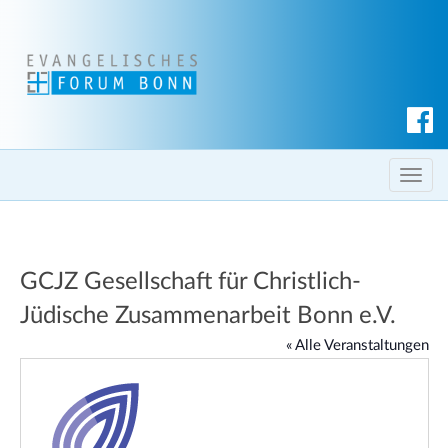
S
u
c
T
h
o
e
g
n
g
GCJZ Gesellschaft für Christlich-
l
e
Jüdische Zusammenarbeit Bonn e.V.
n
« Alle Veranstaltungen
a
v
i
g