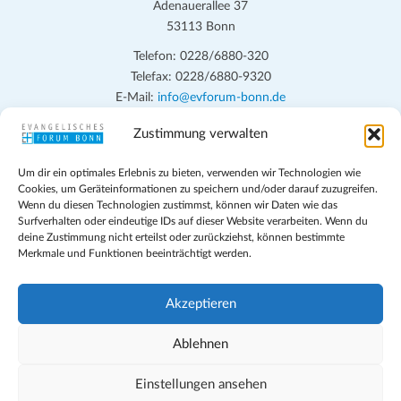
Adenauerallee 37
53113 Bonn
Telefon: 0228/6880-320
Telefax: 0228/6880-9320
E-Mail:
info@evforum-bonn.de
Zustimmung verwalten
Das Evangelische Forum Bonn will in seinen zentralen
Veranstaltungen und den Angeboten vor Ort auf Grundfragen des
Um dir ein optimales Erlebnis zu bieten, verwenden wir Technologien wie
persönlichen, beruflichen, kirchlichen und öffentlichen Lebens
Cookies, um Geräteinformationen zu speichern und/oder darauf zuzugreifen.
eingehen, zu offener Begegnung und ehrlicher Auseinandersetzung
Wenn du diesen Technologien zustimmst, können wir Daten wie das
anregen und mithelfen, aus der Verheißung des Evangeliums heraus
Surfverhalten oder eindeutige IDs auf dieser Website verarbeiten. Wenn du
deine Zustimmung nicht erteilst oder zurückziehst, können bestimmte
im individuellen und gesellschaftlichen Leben verantwortlich zu
Merkmale und Funktionen beeinträchtigt werden.
denken, zu reden und zu handeln.
Impressum
Akzeptieren
Datenschutz
Teilnahmebedingungen
Ablehnen
Evangelische Kirche in Bonn
Cookie-Richtlinie (EU)
Einstellungen ansehen