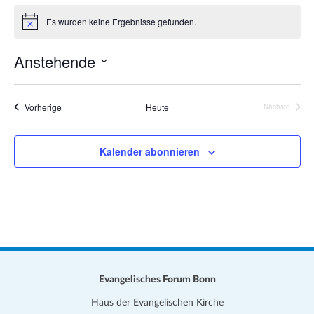
a
i
Es wurden keine Ergebnisse gefunden.
t
H
t
i
i
e
n
Anstehende
o
w
e
n
D
i
s
a
Veranstaltungen
Vorherige
Heute
Nächste
Veranstalt
t
u
Kalender abonnieren
m
w
ä
h
l
e
n
.
Evangelisches Forum Bonn
Haus der Evangelischen Kirche