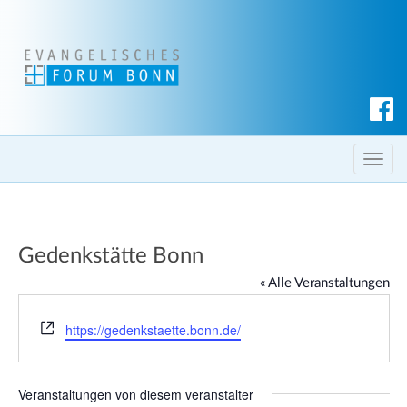
S
u
c
T
h
o
e
g
n
g
Gedenkstätte Bonn
l
e
« Alle Veranstaltungen
n
a
W
https://gedenkstaette.bonn.de/
e
v
b
i
s
g
Veranstaltungen von diesem veranstalter
e