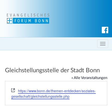
S
u
c
T
h
o
e
g
n
g
Gleichstellungsstelle der Stadt Bonn
l
e
« Alle Veranstaltungen
n
a
W
https://www.bonn.de/themen-entdecken/soziales-
e
v
gesellschaft/gleichstellungsstelle.php
b
i
s
g
e