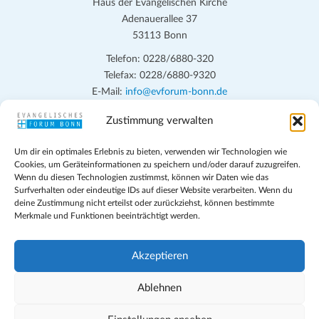
Haus der Evangelischen Kirche
Adenauerallee 37
53113 Bonn
Telefon: 0228/6880-320
Telefax: 0228/6880-9320
E-Mail:
info@evforum-bonn.de
Zustimmung verwalten
Das Evangelische Forum Bonn will in seinen zentralen
Veranstaltungen und den Angeboten vor Ort auf Grundfragen des
Um dir ein optimales Erlebnis zu bieten, verwenden wir Technologien wie
persönlichen, beruflichen, kirchlichen und öffentlichen Lebens
Cookies, um Geräteinformationen zu speichern und/oder darauf zuzugreifen.
eingehen, zu offener Begegnung und ehrlicher Auseinandersetzung
Wenn du diesen Technologien zustimmst, können wir Daten wie das
anregen und mithelfen, aus der Verheißung des Evangeliums heraus
Surfverhalten oder eindeutige IDs auf dieser Website verarbeiten. Wenn du
deine Zustimmung nicht erteilst oder zurückziehst, können bestimmte
im individuellen und gesellschaftlichen Leben verantwortlich zu
Merkmale und Funktionen beeinträchtigt werden.
denken, zu reden und zu handeln.
Impressum
Akzeptieren
Datenschutz
Teilnahmebedingungen
Ablehnen
Evangelische Kirche in Bonn
Cookie-Richtlinie (EU)