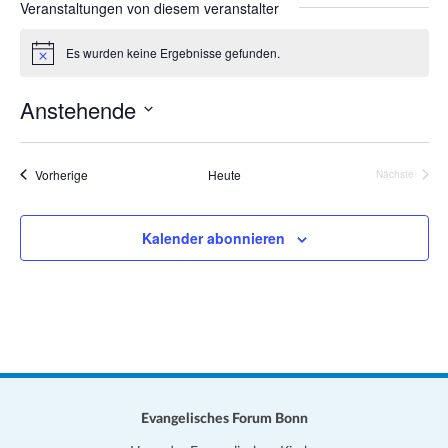
Veranstaltungen von diesem veranstalter
a
i
t
t
Es wurden keine Ergebnisse gefunden.
i
H
e
i
o
n
Anstehende
w
n
e
D
i
s
a
Veranstaltungen
Vorherige
Heute
Nächste
Veranstalt
t
u
Kalender abonnieren
m
w
ä
h
l
e
n
.
Evangelisches Forum Bonn