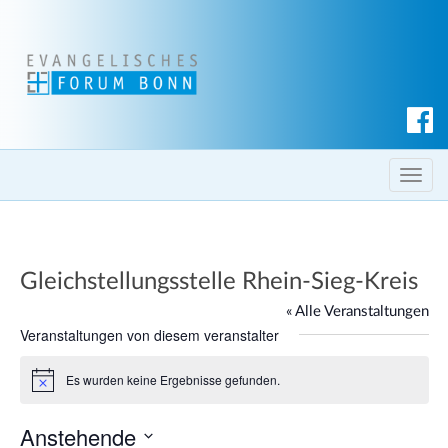
S
u
c
T
h
o
e
g
n
g
Gleichstellungsstelle Rhein-Sieg-Kreis
l
e
« Alle Veranstaltungen
n
Veranstaltungen von diesem veranstalter
a
Es wurden keine Ergebnisse gefunden.
v
H
i
i
n
Anstehende
g
w