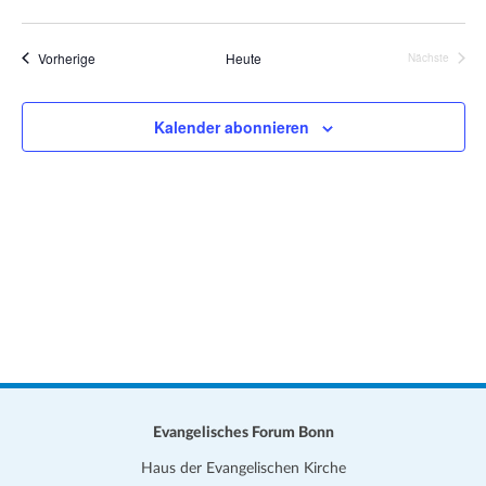
e
a
D
i
t
s
a
Veranstaltungen
Vorherige
Heute
Nächste
i
Veranstalt
t
o
u
n
Kalender abonnieren
m
w
ä
h
l
e
n
.
Evangelisches Forum Bonn
Haus der Evangelischen Kirche