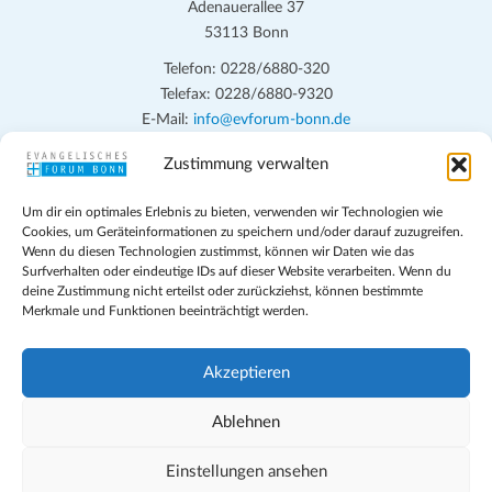
Adenauerallee 37
53113 Bonn
Telefon: 0228/6880-320
Telefax: 0228/6880-9320
E-Mail:
info@evforum-bonn.de
Zustimmung verwalten
Das Evangelische Forum Bonn will in seinen zentralen
Veranstaltungen und den Angeboten vor Ort auf Grundfragen des
Um dir ein optimales Erlebnis zu bieten, verwenden wir Technologien wie
persönlichen, beruflichen, kirchlichen und öffentlichen Lebens
Cookies, um Geräteinformationen zu speichern und/oder darauf zuzugreifen.
eingehen, zu offener Begegnung und ehrlicher Auseinandersetzung
Wenn du diesen Technologien zustimmst, können wir Daten wie das
anregen und mithelfen, aus der Verheißung des Evangeliums heraus
Surfverhalten oder eindeutige IDs auf dieser Website verarbeiten. Wenn du
deine Zustimmung nicht erteilst oder zurückziehst, können bestimmte
im individuellen und gesellschaftlichen Leben verantwortlich zu
Merkmale und Funktionen beeinträchtigt werden.
denken, zu reden und zu handeln.
Impressum
Akzeptieren
Datenschutz
Teilnahmebedingungen
Ablehnen
Evangelische Kirche in Bonn
Cookie-Richtlinie (EU)
Einstellungen ansehen