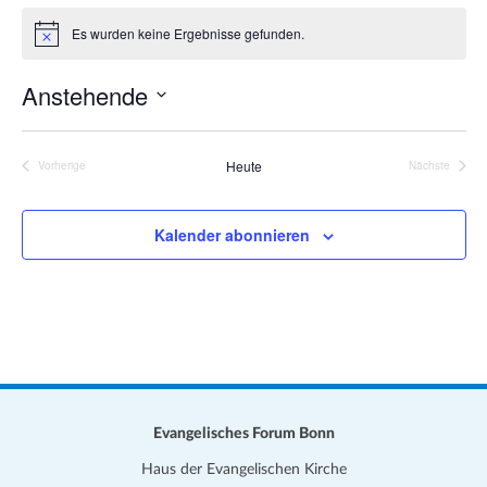
a
i
Es wurden keine Ergebnisse gefunden.
t
H
t
i
i
e
n
Anstehende
o
w
e
n
D
i
s
a
Heute
Vorherige
Nächste
Veranstaltungen
Veranstalt
t
u
Kalender abonnieren
m
w
ä
h
l
e
n
.
Evangelisches Forum Bonn
Haus der Evangelischen Kirche