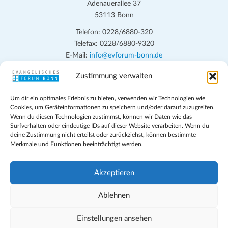
Adenauerallee 37
53113 Bonn
Telefon: 0228/6880-320
Telefax: 0228/6880-9320
E-Mail:
info@evforum-bonn.de
Zustimmung verwalten
Das Evangelische Forum Bonn will in seinen zentralen
Veranstaltungen und den Angeboten vor Ort auf Grundfragen des
Um dir ein optimales Erlebnis zu bieten, verwenden wir Technologien wie
persönlichen, beruflichen, kirchlichen und öffentlichen Lebens
Cookies, um Geräteinformationen zu speichern und/oder darauf zuzugreifen.
eingehen, zu offener Begegnung und ehrlicher Auseinandersetzung
Wenn du diesen Technologien zustimmst, können wir Daten wie das
anregen und mithelfen, aus der Verheißung des Evangeliums heraus
Surfverhalten oder eindeutige IDs auf dieser Website verarbeiten. Wenn du
deine Zustimmung nicht erteilst oder zurückziehst, können bestimmte
im individuellen und gesellschaftlichen Leben verantwortlich zu
Merkmale und Funktionen beeinträchtigt werden.
denken, zu reden und zu handeln.
Impressum
Akzeptieren
Datenschutz
Teilnahmebedingungen
Ablehnen
Evangelische Kirche in Bonn
Cookie-Richtlinie (EU)
Einstellungen ansehen