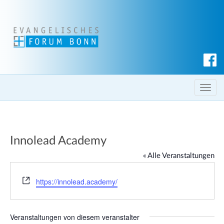
S
u
c
T
h
o
e
g
n
g
Innolead Academy
l
e
« Alle Veranstaltungen
n
a
W
https://innolead.academy/
e
v
b
i
s
g
Veranstaltungen von diesem veranstalter
e