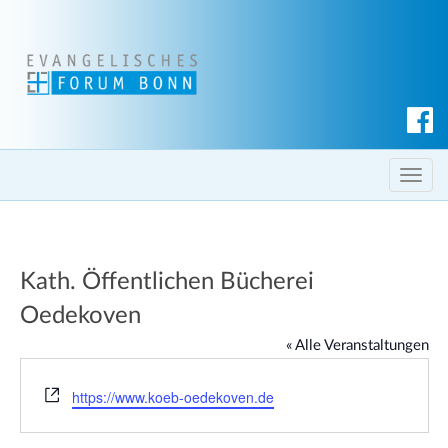
S
u
c
T
h
o
e
g
n
g
Kath. Öffentlichen Bücherei
l
e
Oedekoven
n
« Alle Veranstaltungen
a
v
W
https://www.koeb-oedekoven.de
i
e
g
b