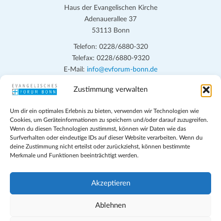
Haus der Evangelischen Kirche
Adenauerallee 37
53113 Bonn
Telefon: 0228/6880-320
Telefax: 0228/6880-9320
E-Mail:
info@evforum-bonn.de
Zustimmung verwalten
Das Evangelische Forum Bonn will in seinen zentralen
Veranstaltungen und den Angeboten vor Ort auf Grundfragen des
Um dir ein optimales Erlebnis zu bieten, verwenden wir Technologien wie
persönlichen, beruflichen, kirchlichen und öffentlichen Lebens
Cookies, um Geräteinformationen zu speichern und/oder darauf zuzugreifen.
eingehen, zu offener Begegnung und ehrlicher Auseinandersetzung
Wenn du diesen Technologien zustimmst, können wir Daten wie das
anregen und mithelfen, aus der Verheißung des Evangeliums heraus
Surfverhalten oder eindeutige IDs auf dieser Website verarbeiten. Wenn du
deine Zustimmung nicht erteilst oder zurückziehst, können bestimmte
im individuellen und gesellschaftlichen Leben verantwortlich zu
Merkmale und Funktionen beeinträchtigt werden.
denken, zu reden und zu handeln.
Impressum
Akzeptieren
Datenschutz
Teilnahmebedingungen
Ablehnen
Evangelische Kirche in Bonn