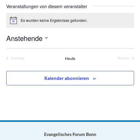
a
s
Veranstaltungen von diesem veranstalter
e
t
i
i
Es wurden keine Ergebnisse gefunden.
H
t
o
i
e
n
n
Anstehende
w
e
D
i
s
a
Heute
Vorherige
Nächste
Veranstaltungen
Veranstalt
t
u
Kalender abonnieren
m
w
ä
h
l
e
n
.
Evangelisches Forum Bonn