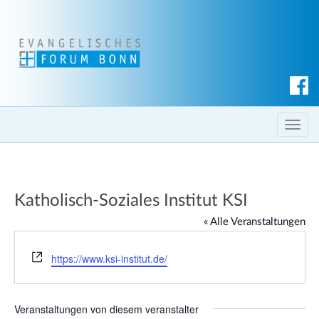
S
u
c
T
h
o
e
g
n
g
Katholisch-Soziales Institut KSI
l
e
« Alle Veranstaltungen
n
a
W
https://www.ksi-institut.de/
e
v
b
i
s
g
Veranstaltungen von diesem veranstalter
e