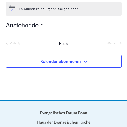
a
i
Es wurden keine Ergebnisse gefunden.
t
H
t
i
i
e
n
Anstehende
o
w
e
n
D
i
s
a
Heute
Vorherige
Nächste
Veranstaltungen
Veranstalt
t
u
Kalender abonnieren
m
w
ä
h
l
e
n
.
Evangelisches Forum Bonn
Haus der Evangelischen Kirche