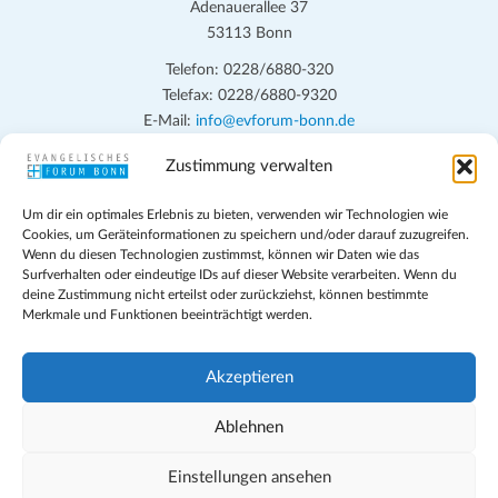
Adenauerallee 37
53113 Bonn
Telefon: 0228/6880-320
Telefax: 0228/6880-9320
E-Mail:
info@evforum-bonn.de
Zustimmung verwalten
Das Evangelische Forum Bonn will in seinen zentralen
Veranstaltungen und den Angeboten vor Ort auf Grundfragen des
Um dir ein optimales Erlebnis zu bieten, verwenden wir Technologien wie
persönlichen, beruflichen, kirchlichen und öffentlichen Lebens
Cookies, um Geräteinformationen zu speichern und/oder darauf zuzugreifen.
eingehen, zu offener Begegnung und ehrlicher Auseinandersetzung
Wenn du diesen Technologien zustimmst, können wir Daten wie das
anregen und mithelfen, aus der Verheißung des Evangeliums heraus
Surfverhalten oder eindeutige IDs auf dieser Website verarbeiten. Wenn du
deine Zustimmung nicht erteilst oder zurückziehst, können bestimmte
im individuellen und gesellschaftlichen Leben verantwortlich zu
Merkmale und Funktionen beeinträchtigt werden.
denken, zu reden und zu handeln.
Impressum
Akzeptieren
Datenschutz
Teilnahmebedingungen
Ablehnen
Evangelische Kirche in Bonn
Cookie-Richtlinie (EU)
Einstellungen ansehen