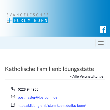
S
u
c
T
h
o
e
g
n
g
Katholische Familienbildungsstätte
l
e
« Alle Veranstaltungen
n
a
T
0228 944900
e
v
E
postmaster@fbs-bonn.de
l
i
m
W
e
https://bildung.erzbistum-koeln.de/fbs-bonn/
g
a
e
f