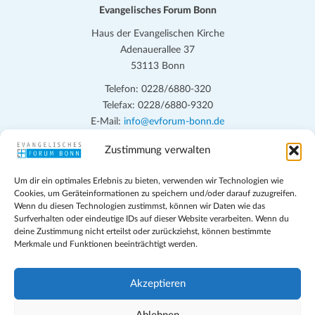
.
Evangelisches Forum Bonn
Haus der Evangelischen Kirche
Adenauerallee 37
53113 Bonn
Telefon: 0228/6880-320
Telefax: 0228/6880-9320
E-Mail:
info@evforum-bonn.de
Zustimmung verwalten
Das Evangelische Forum Bonn will in seinen zentralen
Veranstaltungen und den Angeboten vor Ort auf Grundfragen des
Um dir ein optimales Erlebnis zu bieten, verwenden wir Technologien wie
persönlichen, beruflichen, kirchlichen und öffentlichen Lebens
Cookies, um Geräteinformationen zu speichern und/oder darauf zuzugreifen.
eingehen, zu offener Begegnung und ehrlicher Auseinandersetzung
Wenn du diesen Technologien zustimmst, können wir Daten wie das
anregen und mithelfen, aus der Verheißung des Evangeliums heraus
Surfverhalten oder eindeutige IDs auf dieser Website verarbeiten. Wenn du
deine Zustimmung nicht erteilst oder zurückziehst, können bestimmte
im individuellen und gesellschaftlichen Leben verantwortlich zu
Merkmale und Funktionen beeinträchtigt werden.
denken, zu reden und zu handeln.
Impressum
Akzeptieren
Datenschutz
Teilnahmebedingungen