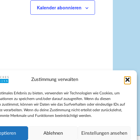
Kalender abonnieren
Zustimmung verwalten
pressum
ptimales Erlebnis zu bieten, verwenden wir Technologien wie Cookies, um
tenschutz
ationen zu speichern und/oder darauf zuzugreifen. Wenn du diesen
ilnahmebedingungen
 zustimmst, können wir Daten wie das Surfverhalten oder eindeutige IDs auf
te verarbeiten. Wenn du deine Zustimmung nicht erteilst oder zurückziehst,
Evangelische Kirche in Bonn
immte Merkmale und Funktionen beeinträchtigt werden.
kie-Richtlinie (EU)
schäftsbedingungen
eptieren
Ablehnen
Einstellungen ansehen