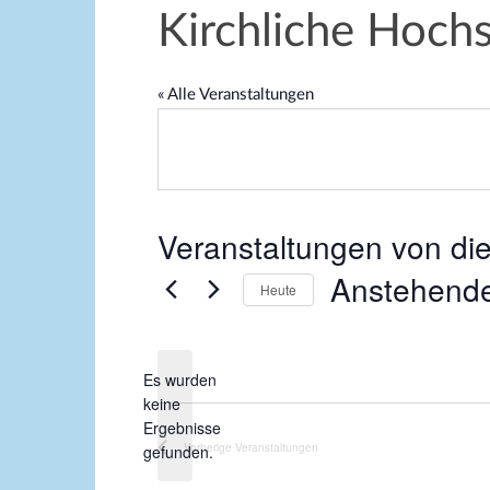
Kirchliche Hoch
« Alle Veranstaltungen
Veranstaltungen von die
Anstehend
Heute
D
a
Es wurden
t
keine
u
H
Ergebnisse
m
i
Vorherige
Veranstaltungen
gefunden.
w
n
ä