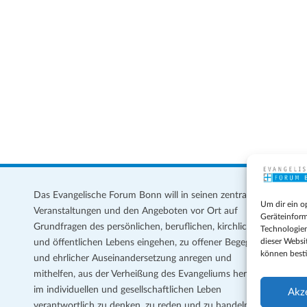
Das Evangelische Forum Bonn will in seinen zentralen
Im
Um dir ein o
Veranstaltungen und den Angeboten vor Ort auf
Da
Geräteinform
Grundfragen des persönlichen, beruflichen, kirchlichen
Te
Technologien
dieser Websi
und öffentlichen Lebens eingehen, zu offener Begegnung
können best
und ehrlicher Auseinandersetzung anregen und
Coo
mithelfen, aus der Verheißung des Evangeliums heraus
Ge
im individuellen und gesellschaftlichen Leben
Akz
verantwortlich zu denken, zu reden und zu handeln.