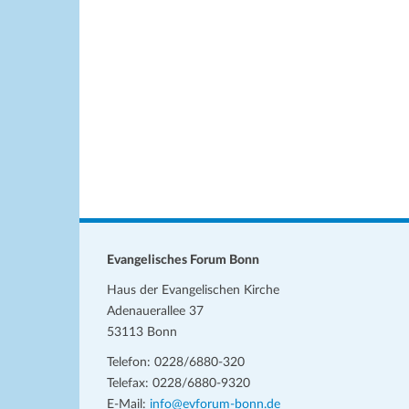
w
h
e
l
i
s
e
n
.
Evangelisches Forum Bonn
Haus der Evangelischen Kirche
Adenauerallee 37
53113 Bonn
Telefon: 0228/6880-320
Telefax: 0228/6880-9320
E-Mail:
info@evforum-bonn.de