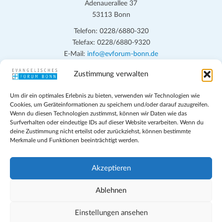
Adenauerallee 37
53113 Bonn
Telefon: 0228/6880-320
Telefax: 0228/6880-9320
E-Mail:
info@evforum-bonn.de
Zustimmung verwalten
Das Evangelische Forum Bonn will in seinen zentralen
Veranstaltungen und den Angeboten vor Ort auf Grundfragen des
Um dir ein optimales Erlebnis zu bieten, verwenden wir Technologien wie
persönlichen, beruflichen, kirchlichen und öffentlichen Lebens
Cookies, um Geräteinformationen zu speichern und/oder darauf zuzugreifen.
eingehen, zu offener Begegnung und ehrlicher Auseinandersetzung
Wenn du diesen Technologien zustimmst, können wir Daten wie das
anregen und mithelfen, aus der Verheißung des Evangeliums heraus
Surfverhalten oder eindeutige IDs auf dieser Website verarbeiten. Wenn du
deine Zustimmung nicht erteilst oder zurückziehst, können bestimmte
im individuellen und gesellschaftlichen Leben verantwortlich zu
Merkmale und Funktionen beeinträchtigt werden.
denken, zu reden und zu handeln.
Impressum
Akzeptieren
Datenschutz
Teilnahmebedingungen
Ablehnen
Evangelische Kirche in Bonn
Cookie-Richtlinie (EU)
Einstellungen ansehen