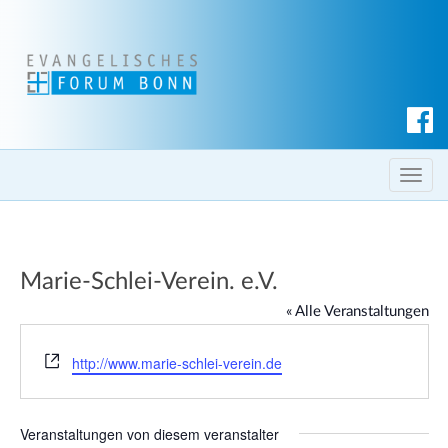
S
u
c
T
h
o
e
g
n
g
Marie-Schlei-Verein. e.V.
l
e
« Alle Veranstaltungen
n
a
W
http://www.marie-schlei-verein.de
e
v
b
i
s
g
Veranstaltungen von diesem veranstalter
e