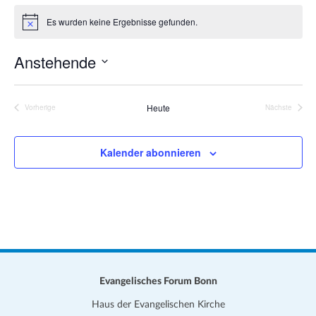
a
i
Es wurden keine Ergebnisse gefunden.
t
H
t
i
i
e
n
Anstehende
o
w
e
n
D
i
s
a
Heute
Vorherige
Nächste
Veranstaltungen
Veranstalt
t
u
Kalender abonnieren
m
w
ä
h
l
e
n
.
Evangelisches Forum Bonn
Haus der Evangelischen Kirche